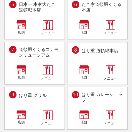
日本一 本家大たこ
たこ家道頓堀くくる
5
6
道頓堀本店
本店
店舗
店舗
メニュー
メニュー
道頓堀くくる
コナモ
7
8
はり重 道頓堀本店
ンミュージアム
店舗
店舗
メニュー
メニュー
はり重 カレーショッ
9
10
はり重 グリル
プ
店舗
店舗
メニュー
メニュー