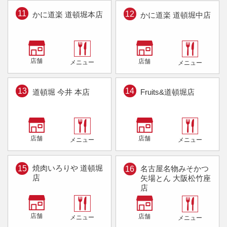
11
12
かに道楽 道頓堀本店
かに道楽 道頓堀中店
店舗
店舗
メニュー
メニュー
13
14
道頓堀 今井 本店
Fruits&道頓堀店
店舗
店舗
メニュー
メニュー
焼肉いろりや 道頓堀
名古屋名物みそかつ
15
16
店
矢場とん 大阪松竹座
店
店舗
店舗
メニュー
メニュー