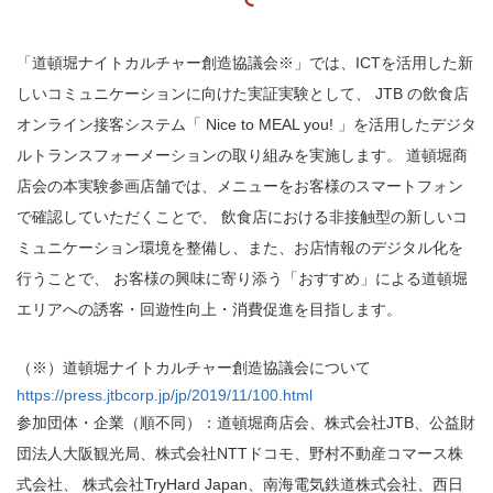
「道頓堀ナイトカルチャー創造協議会※」では、ICTを活用した新
しいコミュニケーションに向けた実証実験として、
JTB の飲食店
オンライン接客システム「 Nice to MEAL you! 」を活用したデジタ
ルトランスフォーメーションの取り組みを実施します。
道頓堀商
店会の本実験参画店舗では、メニューをお客様のスマートフォン
で確認していただくことで、
飲食店における非接触型の新しいコ
ミュニケーション環境を整備し、また、お店情報のデジタル化を
行うことで、
お客様の興味に寄り添う「おすすめ」による道頓堀
エリアへの誘客・回遊性向上・消費促進を目指します。
（※）道頓堀ナイトカルチャー創造協議会について
https://press.jtbcorp.jp/jp/2019/11/100.html
参加団体・企業（順不同）：道頓堀商店会、株式会社JTB、公益財
団法人大阪観光局、株式会社NTTドコモ、野村不動産コマース株
式会社、
株式会社TryHard Japan、南海電気鉄道株式会社、西日