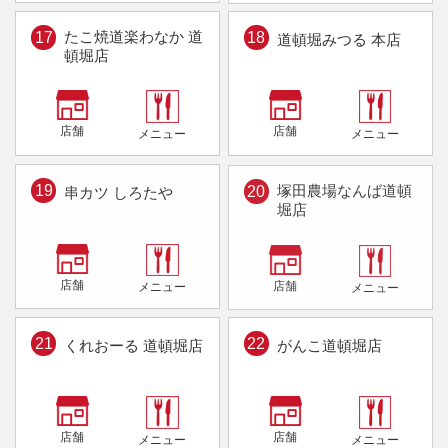
たこ焼道楽わなか
道
17
18
道頓堀みつる 本店
頓堀店
店舗
店舗
メニュー
メニュー
塚田農場
なんば道頓
19
20
串カツ しろたや
堀店
店舗
店舗
メニュー
メニュー
21
22
くれおーる 道頓堀店
がんこ道頓堀店
店舗
店舗
メニュー
メニュー