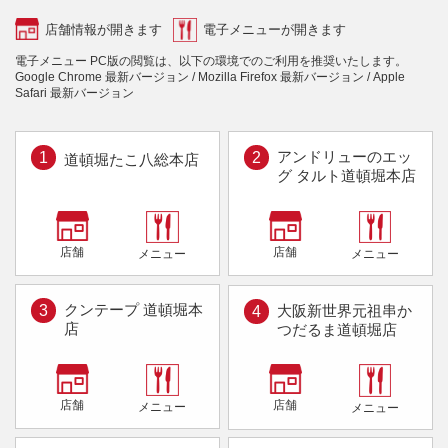
店舗情報が開きます
電子メニューが開きます
電子メニュー PC版の閲覧は、以下の環境でのご利用を推奨いたします。
Google Chrome 最新バージョン / Mozilla Firefox 最新バージョン / Apple
Safari 最新バージョン
アンドリューのエッ
1
2
道頓堀たこ八総本店
グ
タルト道頓堀本店
店舗
店舗
メニュー
メニュー
クンテープ 道頓堀本
大阪新世界元祖串か
3
4
店
つだるま道頓堀店
店舗
店舗
メニュー
メニュー