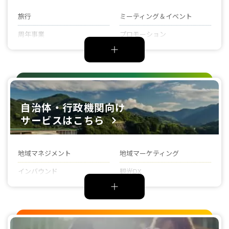
旅行
ミーティング＆イベント
周年事業
プロモーション
toggle
インバウンド
HR（Human Resources）
ビジネストラベル
アウトソーシング・ 業務委託
（BPO）
スポーツ・エンタテインメン
メディカル（製薬・医療関
ト
係）
自治体・行政機関向け
サービスはこちら
地域マネジメント
地域マーケティング
インバウンド
観光DX
toggle
地域産業支援