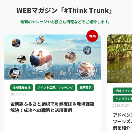
WEBマガジン「#Think Trunk」
最新のナレッジやお役立ち情報などをご紹介します。
地域産業支援
ポイント活用、マッチング
戦略策定
地域マネジ
2026.07.27
インバウン
企業版ふるさと納税で財源確保＆地域課題
2026.07.27
解決！成功への戦略と活用事例
アドベン
ツーリズ
例を紹介