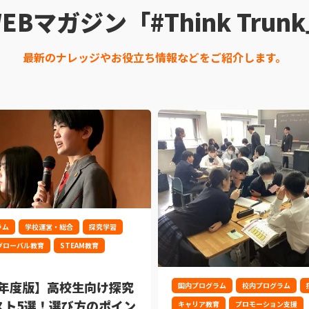
EBマガジン「#Think Trun
最新のナレッジやお役立ち情報などをご紹介します。
ラム
学校運営・総合
探究学習
グローバル教育
STEAM教育
6年度版】高校生向け探究
国内プログラム
校内プログラム
スト5選！選び方のポイン
キャリア教育
プロモーション支援