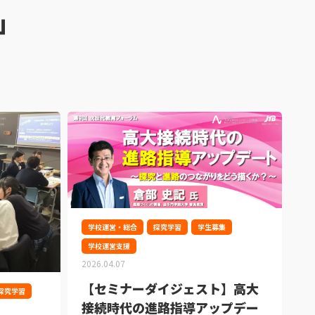
k」
学校運営・総合
探究学習
学生募集
学校運営支援
2026.04.07
【セミナーダイジェスト】高大
探究学習
接続時代の進路指導アップデー