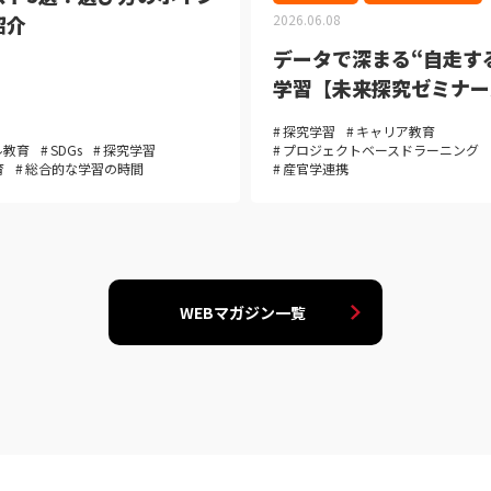
紹介
2026.06.08
データで深まる“自走す
学習【未来探究ゼミナー
探究学習
キャリア教育
ル教育
SDGs
探究学習
プロジェクトベースドラーニング
育
総合的な学習の時間
産官学連携
WEBマガジン一覧