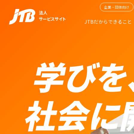
企業・団体向け
法人
サービスサイト
JTBだからできること
学びを
社会に