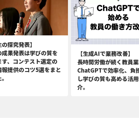
生の探究発表】
の成果発表は学びの質を
【生成AIで業務改善】
ます、コンテスト選定の
長時間労働が続く教員業
情報提供のコツ5選をまと
ChatGPTで効率化、負
た。
し学びの質も高める活用
介。