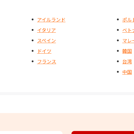
アイルランド
ポル
イタリア
ベト
スペイン
マレ
ドイツ
韓国
フランス
台湾
中国