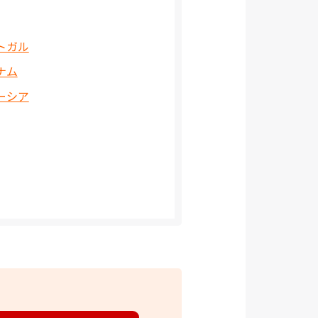
トガル
ナム
ーシア