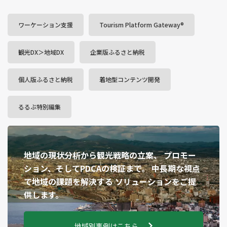
ワーケーション支援
Tourism Platform Gateway®
観光DX＞地域DX
企業版ふるさと納税
個人版ふるさと納税
着地型コンテンツ開発
るるぶ特別編集
地域の現状分析から観光戦略の⽴案、
プロモー
ション、そしてPDCAの検証まで。
中⻑期な視点
で地域の課題を解決する
ソリューションをご提
供します。
地域別事例はこちら