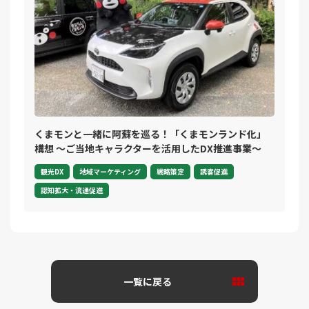
くまモンと一緒に阿蘇を巡る！「くまモンランド化」
構想 ～ご当地キャラクターを活用したDX推進事業～
観光DX
地域マーケティング
戦略策定
誘客促進
認知拡大・流通促進
一覧に戻る