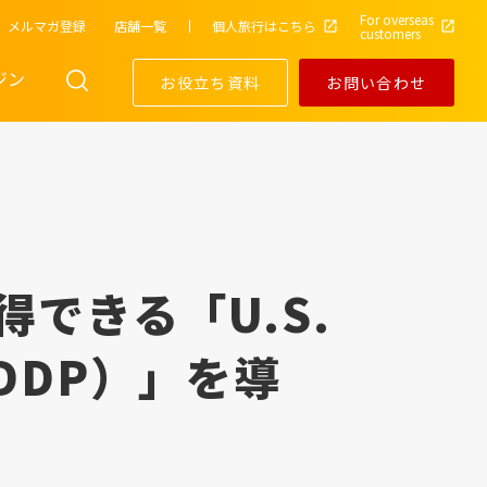
For overseas
メルマガ登録
店舗一覧
個人旅行はこちら
customers
ジン
お役立ち資料
お問い合わせ
できる「U.S.
DDP）」を導