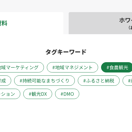
ホワ
資料
（
タグキーワード
地域マーケティング
地域マネジメント
食農観光
育成
持続可能なまちづくり
ふるさと納税
ーション
観光DX
DMO