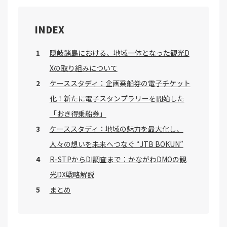
INDEX
隠岐諸島における、地域一体となった観光D
Xの取り組みについて
ケーススタディ：企画乗船券の電子チケット
化！新たに電子スタンプラリーを開始した
「おき得乗船券」
ケーススタディ：地域の魅力を最大化し、
人々の想いを未来へつなぐ “JTB BOKUN”
R-STPからDI調査まで：かながわDMOの観
光DX戦略解説
まとめ