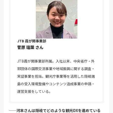
JTB 霞が関事業部
菅原 瑞葉 さん
JTB霞が関事業部所属。入社以来、中央省庁・外
郭団体の国際交流事業や地域振興に関する調査・
実証事業を担当。観光庁事業等を活用した隠岐諸
島の受入環境整備やコンテンツ造成事業の申請・
運営支援をしている。
──河本さんは隠岐でどのような観光DXを進めている