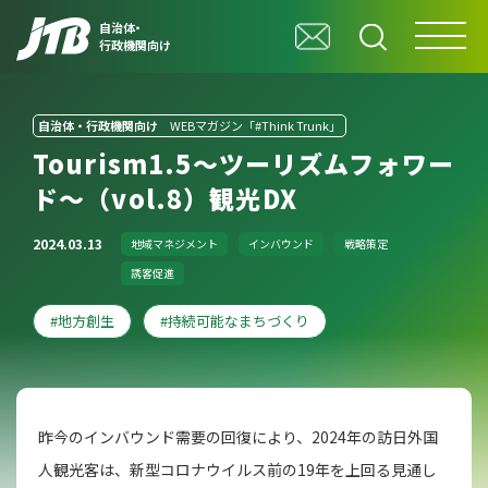
自治体・
行政機関向け
自治体・行政機関向け
WEBマガジン「#Think Trunk」
Tourism1.5～ツーリズムフォワー
ド～（vol.8）観光DX
2024.03.13
地域マネジメント
インバウンド
戦略策定
誘客促進
地方創生
持続可能なまちづくり
昨今のインバウンド需要の回復により、2024年の訪日外国
人観光客は、新型コロナウイルス前の19年を上回る見通し