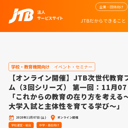
企業・団体向け
法人
サービスサイト
JTBだからできること
学校・教育機関向け
イベント・セミナー
【オンライン開催】JTB次世代教育
ム（3回シリーズ） 第一回：11月07
「これからの教育の在り方を考える
大学入試と主体性を育てる学び～」
2020年11月07日 (土)
オンライン開催
学校運営・総合
中学・高校向け