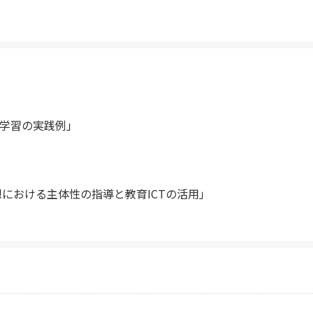
究学習の実践例」
構想における主体性の指導と教育ICTの活用」