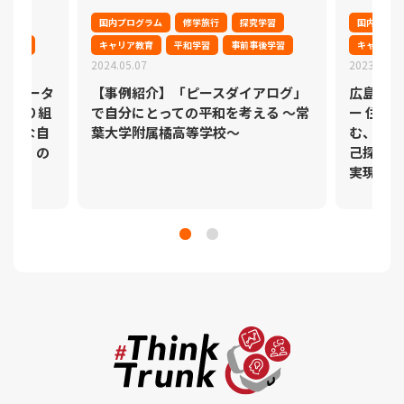
学習
国内プログラム
修学旅行
探究学習
国内プログ
後学習
キャリア教育
平和学習
事前事後学習
キャリア教
2024.05.07
2023.07.2
モデレータ
【事例紹介】「ピースダイアログ」
広島から
もに取り組
で自分にとっての平和を考える ～常
ー 住岡
新たな自
葉大学附属橘高等学校～
む、未来
文化」の
己探求学
実現