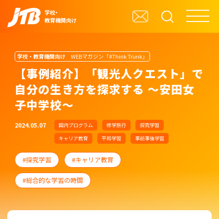
学校・
教育機関向け
学校・教育機関向け
WEBマガジン「#Think Trunk」
【事例紹介】「観光人クエスト」で
自分の生き方を探求する ～安田女
子中学校～
2024.05.07
国内プログラム
修学旅行
探究学習
キャリア教育
平和学習
事前事後学習
探究学習
キャリア教育
総合的な学習の時間