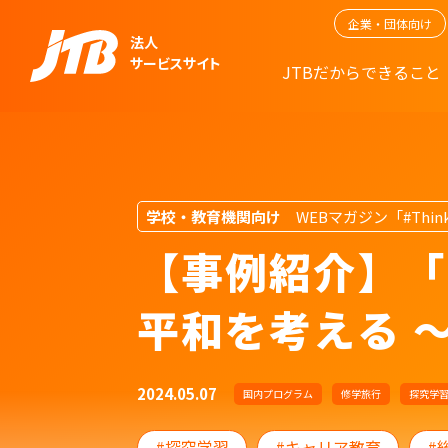
企業・団体向け
法人
サービスサイト
JTBだからできること
学校・教育機関向け
WEBマガジン「#Think
【事例紹介】「
平和を考える 
2024.05.07
国内プログラム
修学旅行
探究学
探究学習
キャリア教育