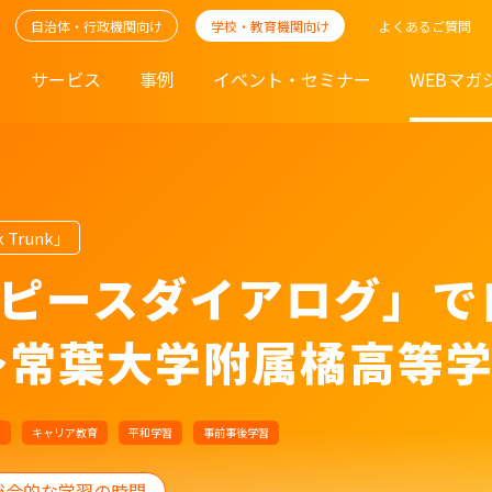
自治体・行政機関向け
学校・教育機関向け
よくあるご質問
サービス
事例
イベント・セミナー
WEBマガ
 Trunk」
ピースダイアログ」で
～常葉大学附属橘高等
習
キャリア教育
平和学習
事前事後学習
総合的な学習の時間