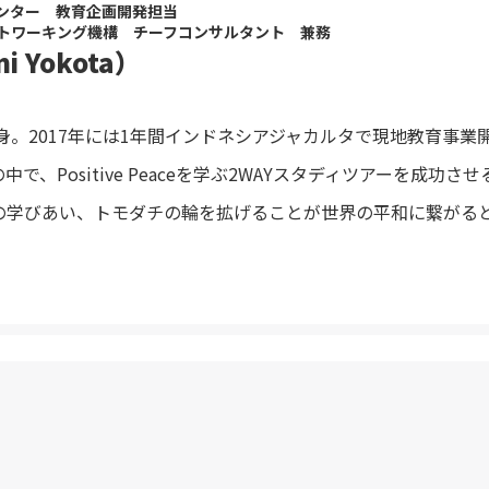
センター 教育企画開発担当
トワーキング機構 チーフコンサルタント 兼務
 Yokota）
出身。2017年には1年間インドネシアジャカルタで現地教育事
で、Positive Peaceを学ぶ2WAYスタディツアーを成功
の学びあい、トモダチの輪を拡げることが世界の平和に繋がる