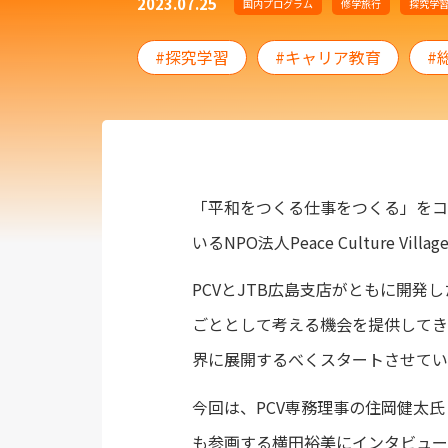
2023.07.25
国内プログラム
修学旅行
探究学
探究学習
キャリア教育
「平和をつくる仕事をつくる」をコ
いるNPO法人Peace Culture Villa
PCVとJTB広島支店がともに開発し
ごととして考える機会を提供してきま
界に展開するべくスタートさせてい
今回は、PCV専務理事の住岡健太
も参画する横田裕美にインタビュー