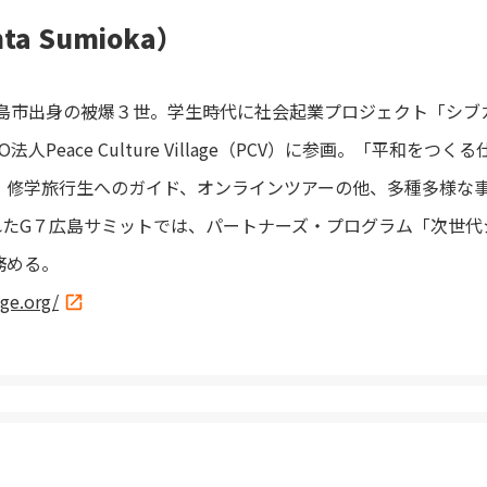
a Sumioka）
広島市出身の被爆３世。学生時代に社会起業プロジェクト「シブ
法人Peace Culture Village（PCV）に参画。「平和を
、修学旅行生へのガイド、オンラインツアーの他、多種多様な
されたG７広島サミットでは、パートナーズ・プログラム「次世
務める。
age.org/