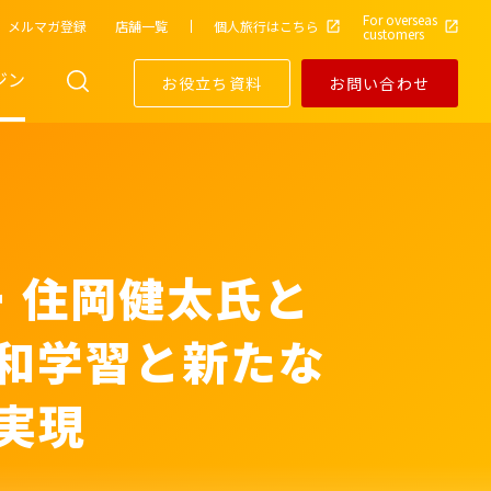
For overseas
メルマガ登録
店舗一覧
個人旅行はこちら
customers
ジン
お役立ち資料
お問い合わせ
 住岡健太氏と
平和学習と新たな
実現