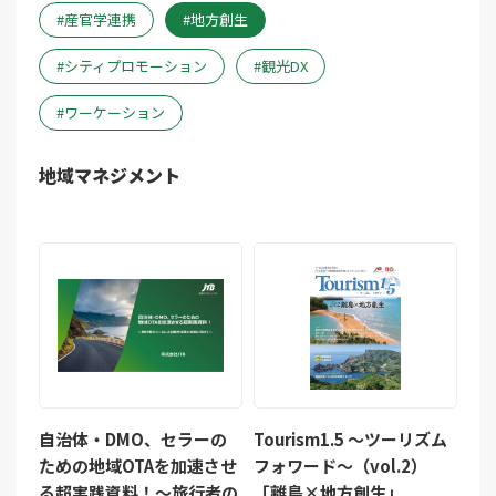
産官学連携
地方創生
シティプロモーション
観光DX
ワーケーション
地域マネジメント
自治体・DMO、セラーの
Tourism1.5 ～ツーリズム
ための地域OTAを加速させ
フォワード～（vol.2）
る超実践資料！～旅行者の
「離島×地方創生」