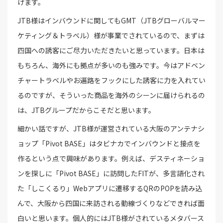
げます。
JTB様はインバウンドに関してもGMT（JTBグローバルマー
ケティング＆トラベル）様が事業でされているので、まずは
四国への誘客にご尽力いただきたいと思っています。日本は
もちろん、海外にも拠点が多いのも強みです。今はアドベン
チャートラベルやお遍路をフックにした誘客に力を入れてい
るのですが、そういった商品を海外のシーンに届けられるの
は、JTBグループだからこそだと思います。
細かい話ですが、JTB様が運営されている大阪のアンテナシ
ョップ「Pivot BASE」はタビナカでインバウンドと接点を
作るという点で興味があります。例えば、デスティネーショ
ンを探しに「Pivot BASE」に訪問したFITが、多言語化され
た「しこくるり」Webアプリに遷移するQRのPOPを読み込
んで、大阪から四国に来訪される動線づくりなどできれば面
白いと思います。個人的にはJTB様がされているメタバース