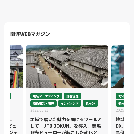
関連WEBマガジン
CT活用
地域マーケティング
誘客促進
地域マーケ
商品開発・販売
インバウンド
観光DX
観光DX
2022.09.21
2025.11.0
目指し
地域で磨いた魅力を届けるツールと
地域を輝
ョンビュ
して「JTB BOKUN」を導入。美馬
DX」実
進プロジェ
観光ビューローが起こした変化と
事例まで