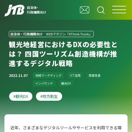
自治体・
行政機関向け
自治体・行政機関向け
WEBマガジン「#Think Trunk」
観光地経営におけるDXの必要性と
は？ 四国ツーリズム創造機構が推
進するデジタル戦略
2022.11.07
地域マーケティング
ICT活用
誘客促進
インバウンド
観光DX
観光DX
地方創生
近年、さまざまなデジタルツールやサービスを利用できる環