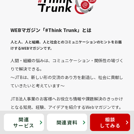
WEBマガジン「#Think Trunk」とは
人と人、人と組織、人と社会とのコミュニケーションのヒントをお届
けする
WEBマガジンです。
人間・組織の悩みは、コミュニケーション・関係性の場づく
りで解決できる。
〜JTBは、新しい形の交流のあり方を創造し、社会に貢献し
ていきたいと考えています〜
JTB法人事業のお客様へお役立ち情報や課題解決のきっかけ
となる知見、経験、アイデアを紹介するWebマガジンです。
また産・官・学の皆さまとの接点があるJTBならではの垣根
関連
相談
関連
資料
を越えた共創のヒントをお届けしたいと考えています。
サービス
してみる