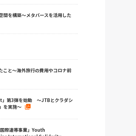
ス空間を構築～メタバースを活用した
じたこと～海外旅行の費用やコロナ前
ject」第3弾を始動 ～JTBとクラダシ
」を実施～
際連帯事業」Youth