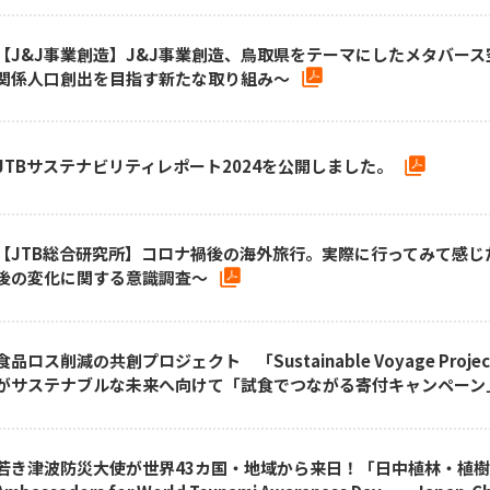
【J&J事業創造】J&J事業創造、鳥取県をテーマにしたメタバー
関係人口創出を目指す新たな取り組み～
JTBサステナビリティレポート2024を公開しました。
【JTB総合研究所】コロナ禍後の海外旅行。実際に行ってみて感
後の変化に関する意識調査～
食品ロス削減の共創プロジェクト 「Sustainable Voyage Pro
がサステナブルな未来へ向けて「試食でつながる寄付キャンペーン
若き津波防災大使が世界43カ国・地域から来日！「日中植林・植樹国