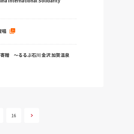
 International Solidarity
提唱
寄贈 ～るるぶ石川 金沢 加賀温泉
次へ
16