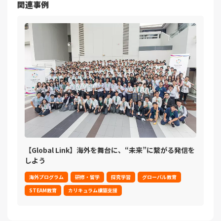
関連事例
【Global Link】海外を舞台に、“未来”に繋がる発信を
しよう
海外プログラム
研修・留学
探究学習
グローバル教育
STEAM教育
カリキュラム構築支援