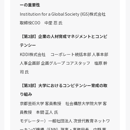
ーの重要性
Institution for a Global Society (IGS)株式会社
取締役COO 中里 忍 氏
【第2部】企業の人材育成マネジメントとコンピ
テンシー
KDDI株式会社 コーポレート統括本部 人事本部
人事企画部 企画グループ コアスタッフ 塩原 幹
司 氏
【第3部】大学におけるコンピテンシー育成の取
り組み
京都芸術大学 客員教授 社会構想大学院大学 客
員教授 本間 正人 氏
モデレーター）一般社団法人 次世代教育ネットワ
ーキング機構（ENN）理事・事務局長 中野 憲