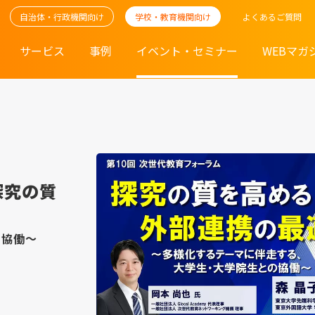
自治体・行政機関向け
学校・教育機関向け
よくあるご質問
サービス
事例
イベント・セミナー
WEBマガ
探究の質
の協働～