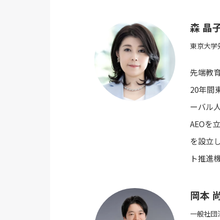
森 晶
東京大学
先端教育
20年
ーバル人
AEOを
を設立
ト推進
岡本 
一般社団法