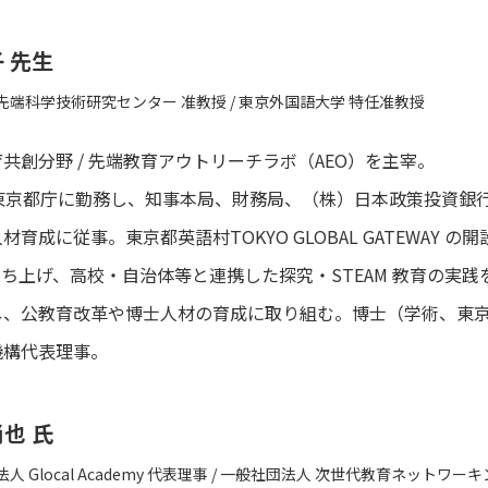
子 先生
先端科学技術研究センター 准教授 / 東京外国語大学 特任准教授
共創分野 / 先端教育アウトリーチラボ（AEO）を主宰。
間東京都庁に勤務し、知事本局、財務局、（株）日本政策投資銀
材育成に従事。東京都英語村TOKYO GLOBAL GATEWAY 
立ち上げ、高校・自治体等と連携した探究・STEAM 教育の実践
し、公教育改革や博士人材の育成に取り組む。博士（学術、東
機構代表理事。
尚也 氏
人 Glocal Academy 代表理事 / 一般社団法人 次世代教育ネットワー