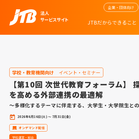
企業・団体向け
法人
サービスサイト
JTBだからできること
学校・教育機関向け
イベント・セミナー
【第10回 次世代教育フォーラム】 
を高める外部連携の最適解
～多様化するテーマに伴走する、大学生・大学院生と
2026年6月16日(火) ～ 7月31日(金)
オンデマンド配信
学校運営・総合