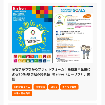
産官学がつながるプラットフォーム！高校生×企業に
よるSDGs取り組み発表会「Be live（ビーリブ）」開
催
国内プログラム
探究学習
SDGs
キャリア教育
中学・高校向け