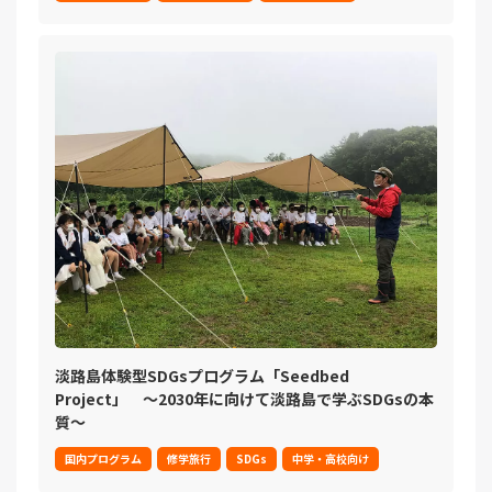
淡路島体験型SDGsプログラム「Seedbed
Project」 ～2030年に向けて淡路島で学ぶSDGsの本
質～
国内プログラム
修学旅行
SDGs
中学・高校向け