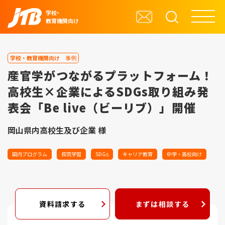
学校・
教育機関向け
学校・教育機関向け
事例
産官学がつながるプラットフォーム！
高校生×企業によるSDGs取り組み発
表会「Be live（ビーリブ）」開催
岡山県内高校生及び企業 様
国内プログラム
探究学習
SDGs
キャリア教育
中学・高校向け
資料請求する
まずは相談する