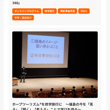
360」
オンラインプログラム
修学旅行
事前事後学習
SDGs
中学・高校向け
ホープツーリズム®を修学旅行に ～福島の今を「見
る」「聞く」「考える」ことで学びを得る～