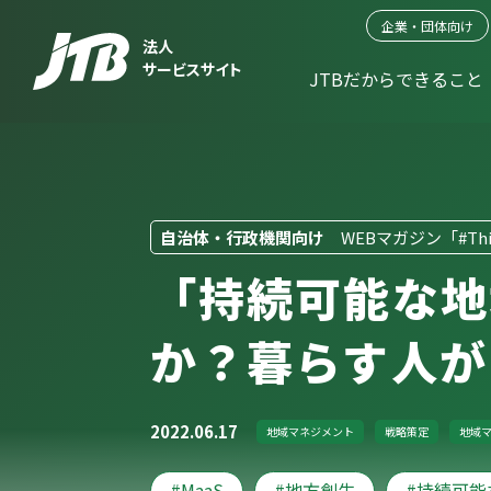
企業・団体向け
法人
サービスサイト
JTBだからできること
自治体・行政機関向け
WEBマガジン「#Thin
「持続可能な地
か？暮らす人が
2022.06.17
地域マネジメント
戦略策定
地域
MaaS
地方創生
持続可能