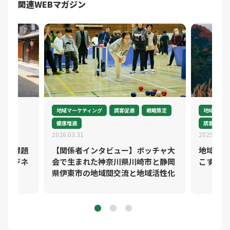
関連WEBマガジン
ント
地域マーケティング
誘客促進
戦略策定
地域マネジ
健康増進
誘客促進
2026.03.31
2025.11.0
化の課題
【関係者インタビュー】ボッチャ大
地域に眠
たビジネ
会で生まれた神奈川県川崎市と静岡
こす地域
県伊東市の地域間交流と地域活性化