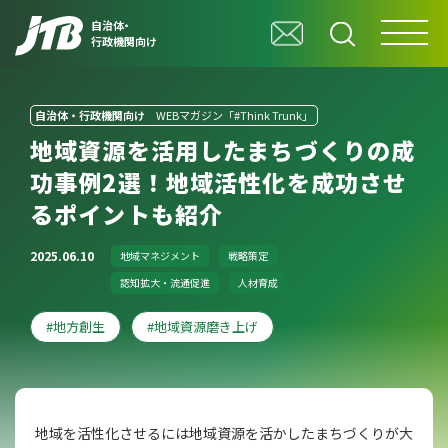
自治体・
行政機関向け
自治体・行政機関向け
WEBマガジン「#Think Trunk」
地域資源を活用したまちづくりの成
功事例2選！地域活性化を成功させ
るポイントも紹介
2025.06.10
地域マネジメント
戦略策定
認知拡大・流通促進
人材育成
地方創生
地域資源磨き上げ
地域を活性化させるには地域資源を活かしたまちづくりが大