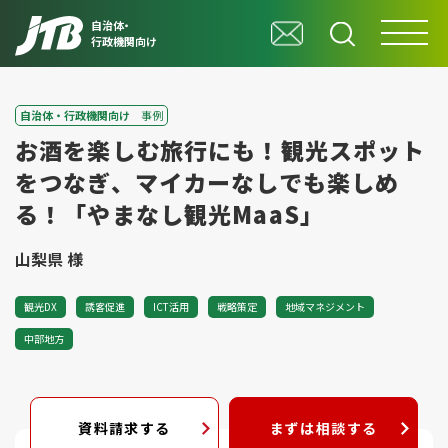
自治体・
行政機関向け
自治体・行政機関向け
事例
お酒を楽しむ旅行にも！観光スポット
をつなぎ、マイカーなしでも楽しめ
る！「やまなし観光MaaS」
山梨県 様
観光DX
誘客促進
ICT活用
戦略策定
地域マネジメント
中部地方
資料請求する
まずは相談する