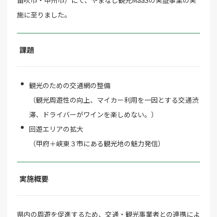
笛吹市・甲州市）にて、やまなし観光MaaSの実証事業の実
施に至りました。
課題
観光のための交通網の整備
（観光周遊性の向上、マイカー利用を一因とする交通渋
滞、ドライバーがワインを楽しめない。）
回遊エリアの拡大
（甲府＋峡東３市にある観光地の魅力発信）
実施概要
県内の周遊を促進するため、交通・観光事業者との連携によ