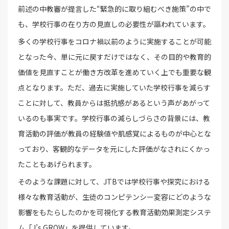
前述の中教審が提言した“緊急的に取り組むべき施策”の中で
も、学校行事の在り方の見直しの必要性が謳われています。
多くの学校行事をコロナ禍以前のように実施することが可能
となった今、単に元に戻すだけではなく、その目的や教育的
価値を見直すことが働き方改革を進めていく上でも重要な観
点となります。ただ、過去に実施していた学校行事を減らす
ことに対して、教員からは抵抗感があるという声があがって
いるのも事実です。学校行事の減らしづらさの背景には、教
育活動の評価が教員の経験値や肌感覚によるものが中心とな
っており、客観的なデータを元にした評価がなされにくかっ
たこともあげられます。
そのような課題に対して、JTBでは学校行事や探究における
様々な教育活動が、生徒のコンピテンシー変容にどのような
影響をもたらしたのかを可視化する教育活動効果測定システ
ム「J’s GROW」を提供しています。