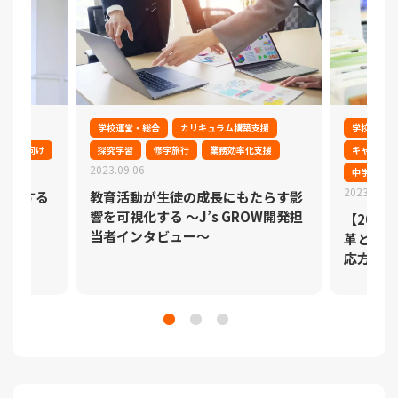
支援
学校運営・総合
カリキュラム構築支援
学校運営・
・高校向け
探究学習
修学旅行
業務効率化支援
キャリア教
2023.09.06
中学・高校
2023.01.0
実現する
教育活動が生徒の成長にもたらす影
ト
響を可視化する ～J’s GROW開発担
【202
当者インタビュー～
革とは？
応方法を