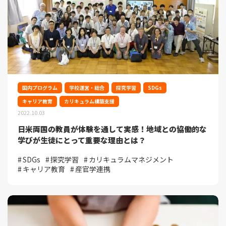
国内プログラム
学校運営・総合
探究学習
SDGs
キャリア教育
カリキュラム構築支援
2022.10.03
日米両国の教員が体験を通して実感！地域との協働的な
学びが生徒にとって重要な理由とは？
SDGs
探究学習
カリキュラムマネジメント
キャリア教育
産官学連携