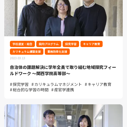
学校運営・総合
国内プログラム
探究学習
キャリア教育
カリキュラム構築支援
業務効率化支援
2023.03.13
自治体の課題解決に学年全員で取り組む地域探究フィー
ルドワーク ～関西学院高等部～
探究学習
カリキュラムマネジメント
キャリア教育
総合的な学習の時間
産官学連携