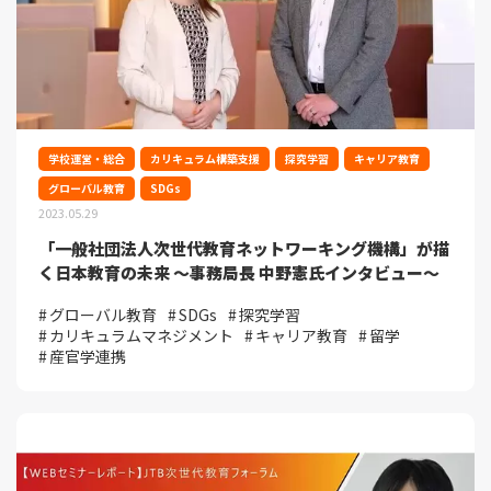
学校運営・総合
カリキュラム構築支援
探究学習
キャリア教育
グローバル教育
SDGs
2023.05.29
「一般社団法人次世代教育ネットワーキング機構」が描
く日本教育の未来 ～事務局長 中野憲氏インタビュー～
グローバル教育
SDGs
探究学習
カリキュラムマネジメント
キャリア教育
留学
産官学連携