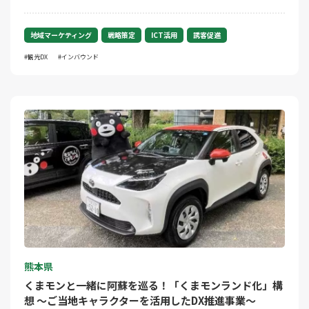
地域マーケティング
戦略策定
ICT活用
誘客促進
観光DX
インバウンド
熊本県
くまモンと一緒に阿蘇を巡る！「くまモンランド化」構
想 ～ご当地キャラクターを活用したDX推進事業～