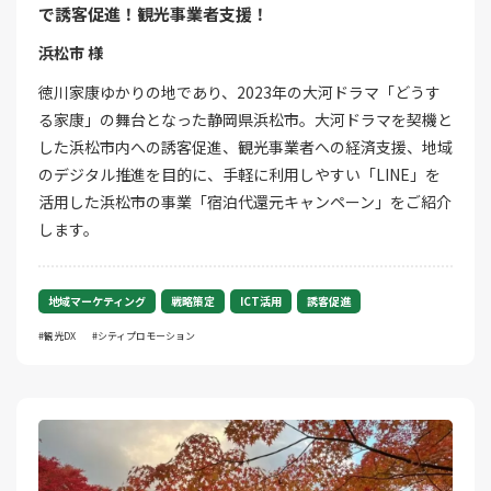
で誘客促進！観光事業者支援！
浜松市 様
徳川家康ゆかりの地であり、2023年の大河ドラマ「どうす
る家康」の舞台となった静岡県浜松市。大河ドラマを契機と
した浜松市内への誘客促進、観光事業者への経済支援、地域
のデジタル推進を目的に、手軽に利用しやすい「LINE」を
活用した浜松市の事業「宿泊代還元キャンペーン」をご紹介
します。
地域マーケティング
戦略策定
ICT活用
誘客促進
観光DX
シティプロモーション