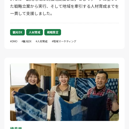
た戦略立案から実行、そして地域を牽引する人材育成までを
一貫して支援しました。
観光DX
人材育成
戦略策定
DMO
観光DX
人材育成
地域マーケティング
徳島県