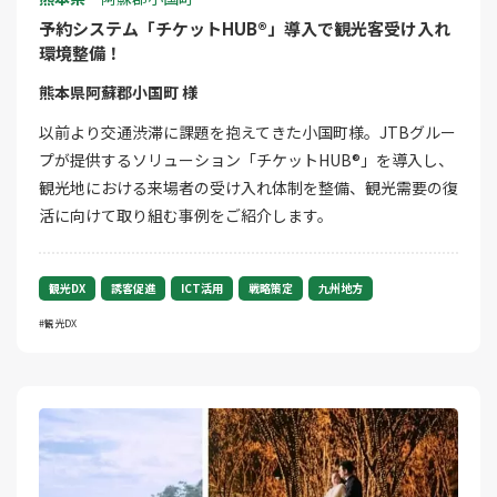
予約システム「チケットHUB®」導入で観光客受け入れ
環境整備！
熊本県阿蘇郡小国町 様
以前より交通渋滞に課題を抱えてきた小国町様。JTBグルー
プが提供するソリューション「チケットHUB®」を導入し、
観光地における来場者の受け入れ体制を整備、観光需要の復
活に向けて取り組む事例をご紹介します。
観光DX
誘客促進
ICT活用
戦略策定
九州地方
観光DX