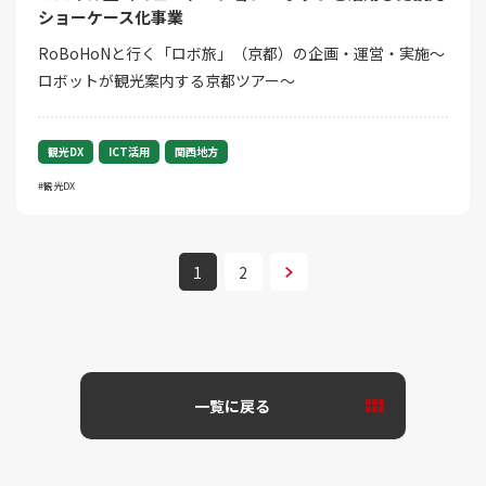
ショーケース化事業
RoBoHoNと行く「ロボ旅」（京都）の企画・運営・実施～
ロボットが観光案内する京都ツアー～
観光DX
ICT活用
関西地方
観光DX
次へ
1
2
一覧に戻る