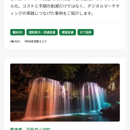
ル化、コストと手間の削減だけではなく、デジタルマーケテ
ィングの実践につなげた事例をご紹介します。
観光DX
認知拡大・流通促進
誘客促進
ICT活用
観光DX
地域資源磨き上げ
熊本県
阿蘇郡小国町