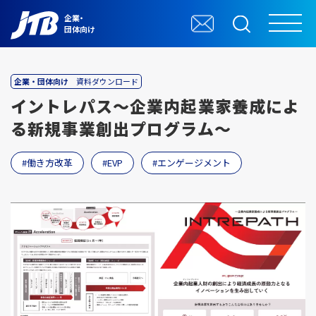
企業・
団体向け
企業・団体向け
資料ダウンロード
イントレパス～企業内起業家養成によ
る新規事業創出プログラム～
働き方改革
EVP
エンゲージメント