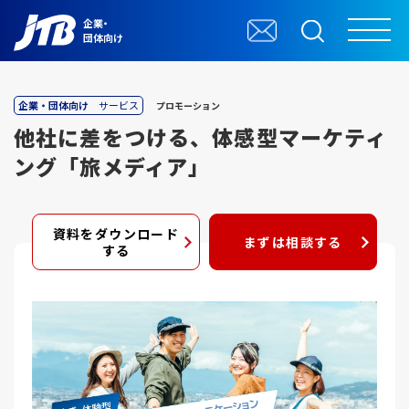
企業・
団体向け
企業・団体向け
サービス
プロモーション
他社に差をつける、体感型マーケティ
ング「旅メディア」
資料をダウンロード
まずは相談する
する