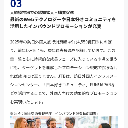
03
大規模市場での認知拡大・購買促進
最新のWebテクノロジーや日本好きコミュニティを
活用したインバウンドプロモーションが充実
2025年の訪日外国人旅行消費額は9兆4,559億円※にのぼ
り、前年比+16.4%、暦年過去最高を記録しています。この
量・質ともに持続的な成長フェーズに入っている市場を狙う
にも、ターゲットを理解したプロモーション戦略で挑まなけ
れば成功には至りません。JTBは、訪日外国人インフォメー
ションセンター、「日本好きコミュニティ」FUN!JAPANな
どを活用することで、外国人向けの効果的なプロモーション
を実現いたします。
出所：国土交通省観光庁「インバウンド消費動向調査」