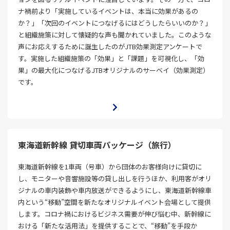
ナ禍前より「実施しているイベントは、本当に効果があるの
か？」「次回のイベントにつなげるにはどうしたらいいのか？」
と組織施策に対して懐疑的な声も聞かれていました。このような
声にお応えするために誕生したのがJTB効果測定アンケートで
す。実施した組織施策の「効果」と「課題」を可視化し、「効
果」の最大化につなげるJTBオリジナルのサーベイ（効果測定）
です。
東海道新幹線 貸切車両パッケージ（旅行）
東海道新幹線を1車両（号車）から団体のお客様向けに貸切に
し、モニターや音響施設等の貸し出しを行うほか、利用客がオリ
ジナルの車内装飾や車内放送ができるようにし、東海道新幹線車
内という“移動”空間を新たなオリジナルイベント会場として提供
します。コロナ禍におけるビジネス需要が伸び悩む中、新幹線に
おける「新たな活用法」を提供することで、“移動”を手段か