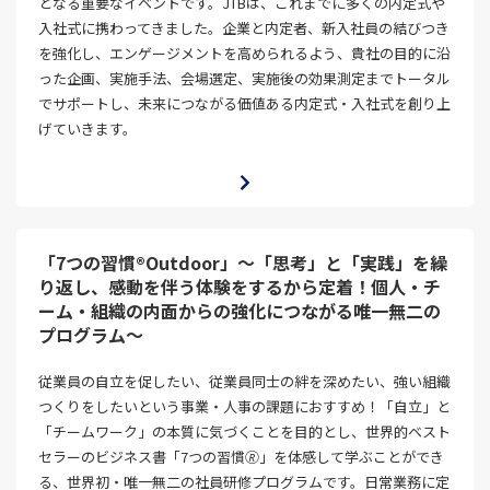
となる重要なイベントです。JTBは、これまでに多くの内定式や
入社式に携わってきました。企業と内定者、新入社員の結びつき
を強化し、エンゲージメントを高められるよう、貴社の目的に沿
った企画、実施手法、会場選定、実施後の効果測定までトータル
でサポートし、未来につながる価値ある内定式・入社式を創り上
げていきます。
「7つの習慣®Outdoor」～「思考」と「実践」を繰
り返し、感動を伴う体験をするから定着！個人・チ
ーム・組織の内面からの強化につながる唯一無二の
プログラム～
従業員の自立を促したい、従業員同士の絆を深めたい、強い組織
つくりをしたいという事業・人事の課題におすすめ！「自立」と
「チームワーク」の本質に気づくことを目的とし、世界的ベスト
セラーのビジネス書「7つの習慣🄬」を体感して学ぶことができ
る、世界初・唯一無二の社員研修プログラムです。日常業務に定