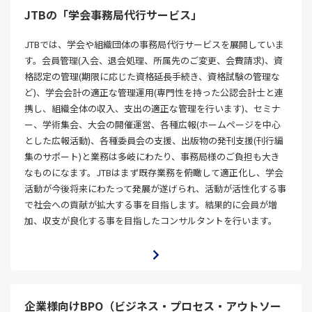
JTBの「学会事務局代行サービス」
JTBでは、学会や組織団体の事務局代行サービスを展開していま
す。会員管理(入会、退会処理、所属先のご変更、会費請求)、資
格認定の管理(期限に応じた資格延長手続き、資格試験の管理な
ど)、学会会計の適正な管理運用(専門性を持った公認会計士と連
携し、組織全体の収入、支出の適正な管理を行います)、セミナ
ー、学術集会、大会の開催運営、各種広報(ホームページを中心
とした広報活動)、各種委員会の支援、出版物の発刊支援(刊行編
集のサポート)と業務は多岐にわたり、事務局様のご負担も大き
なものになます。JTBはまず既存業務を俯瞰して適正化し、学会
活動が今後将来にわたって発展が遂げられ、活動が活性化する事
で社会への貢献が拡大する事を目指します。結果的に会員が増
加、収支が良化する事を目指したコンサルタントを行います。
企業様向けBPO（ビジネス・プロセス・アウトソー