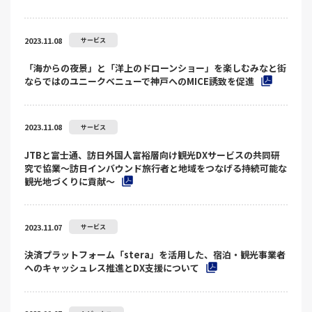
2023.11.08
サービス
「海からの夜景」と「洋上のドローンショー」を楽しむみなと街
ならではのユニークベニューで神戸へのMICE誘致を促進
2023.11.08
サービス
JTBと富士通、訪日外国人富裕層向け観光DXサービスの共同研
究で協業～訪日インバウンド旅行者と地域をつなげる持続可能な
観光地づくりに貢献～
2023.11.07
サービス
決済プラットフォーム「stera」を活用した、宿泊・観光事業者
へのキャッシュレス推進とDX支援について