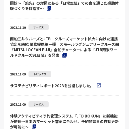
開始～「旅先」の対極にある「日常空間」での食を通じた感動体
験づくりを目指す～
2023.11.10
サービス
商船三井クルーズとJTB クルーズマーケット拡大に向けた連携
協定を締結 業務提携第一弾 スモールラグジュアリークルーズ船
「MITSUI OCEAN FUJI」全船チャーターによる「JTB南米ワー
ルドクルーズ91日間」を発表
2023.11.09
トピックス
サステナビリティレポート2023を公開しました。
2023.11.09
サービス
体験アクティビティ予約管理システム『JTB BÓKUN』に新機能
が搭載～日本のマーケット需要に合わせ、予約開始日の自動更新
が可能に～