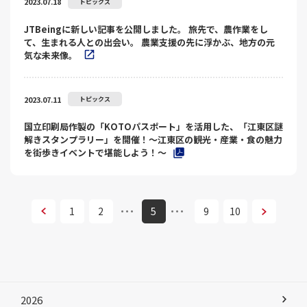
2023.07.18
トピックス
JTBeingに新しい記事を公開しました。 旅先で、農作業をし
て、生まれる人との出会い。 農業支援の先に浮かぶ、地方の元
気な未来像。
2023.07.11
トピックス
国立印刷局作製の「KOTOパスポート」を活用した、「江東区謎
解きスタンプラリー」を開催！～江東区の観光・産業・食の魅力
を街歩きイベントで堪能しよう！～
次へ
1
2
5
9
10
次へ
2026