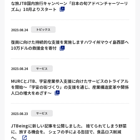
な旅JTB国内旅行キャンペーン「日本の旬アドベンチャーツーリ
ズム」10月よりスタート
2023.08.24
トピックス
復興に向けた持続的な支援を実施しますハワイ州マウイ島西部へ
10万ドルの救援金を寄付
2023.08.24
サービス
MURCとJTB、宇宙産業参入支援に向けたサービスのトライアル
を開始～「宇宙の街づくり」の支援を通じ、産業構造変革や関係
人口の増大をめざす～
2023.08.23
サービス
JTBeingに新しい記事を公開しました。 捨てられてしまう野菜
に、旅する機会を。 シェフの手による缶詰で、食品ロス削減
へ。