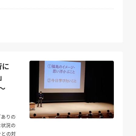
旅行に
」
～
「ありの
な状況の
々との対