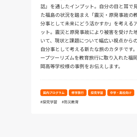
話」を通したインプット。自分の目と耳で
た福島の状況を踏まえ「震災・原発事故の
分事として未来にどう活かすか」を考える
ット。震災と原発事故により被害を受けた
いて、現状と課題について幅広い視点から
自分事として考える新たな旅のカタチです
ープツーリズムを教育旅行に取り入れた福
岡高等学校様の事例をお伝えします。
国内プログラム
修学旅行
探究学習
中学・高校向け
探究学習
防災教育