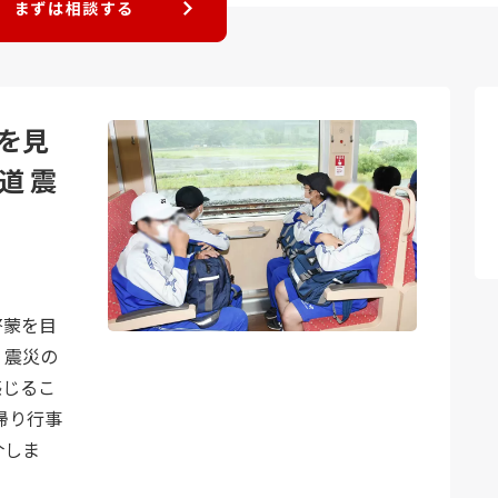
まずは相談する
を見
道 震
啓蒙を目
、震災の
感じるこ
帰り行事
介しま