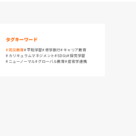
タグキーワード
防災教育
平和学習
修学旅行
キャリア教育
カリキュラムマネジメント
SDGs
探究学習
ニューノーマル
グローバル教育
産官学連携