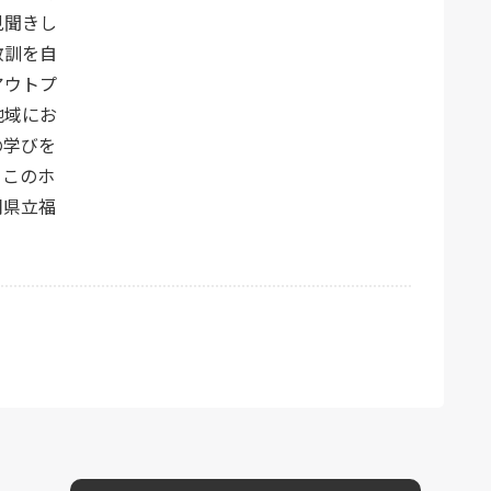
見聞きし
教訓を自
アウトプ
地域にお
の学びを
。このホ
岡県立福