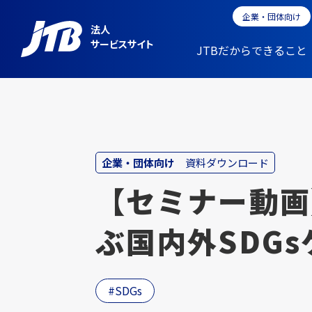
企業・団体向け
法人
サービスサイト
JTBだからできること
企業・団体向け
資料ダウンロード
【セミナー動画
ぶ国内外SDG
SDGs