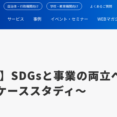
自治体・行政機関向け
学校・教育機関向け
よくあるご質問
サービス
事例
イベント・セミナー
WEBマガ
】SDGsと事業の両立
sケーススタディ～