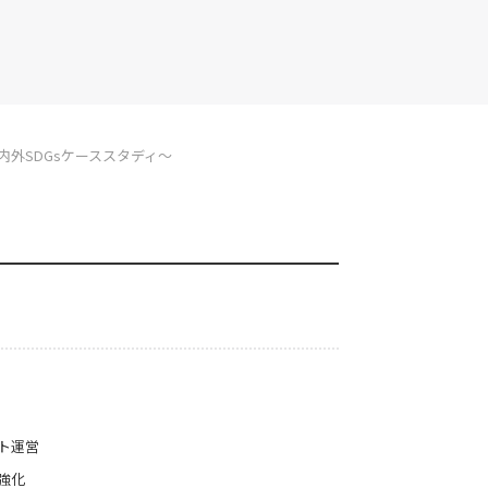
内外SDGsケーススタディ～
ト運営
強化