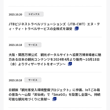
2023.10.20
トピックス
JTBビジネストラベルソリューションズ（JTB-CWT）エヌ・テ
ィ・ティ・トラベルサービスの全株式を譲受
2023.10.18
サービス
大阪・関西万博公式 観光ポータルサイトへ協賛万博来場者に魅
力ある日本の観光コンテンツを2024年4月より販売～10月18日
（水）よりティザーサイトをオープン～
2023.10.18
サービス
日観振「観光客受入環境整備プロジェクト」に参画、IoTごみ箱
の普及へ～山梨「昇仙峡」で「SmaGO」を設置し全国へ。持続
可能な観光地づくりに貢献～