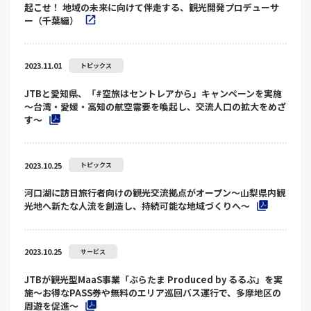
起こせ！ 地域の未来に向けて伴走する、観光開発プロデューサ
ー（千葉編）
2023.11.01
トピックス
JTBと愛知県、「#空旅はセントレアから」キャンペーンを実施
～台湾・愛媛・高知の航空需要を喚起し、交流人口の拡大をめざ
す～
2023.10.25
トピックス
河口湖に訪日旅行者向けの観光交流拠点がオープン～山梨県内観
光地へ新たな人流を創造し、持続可能な地域づくりへ～
2023.10.25
サービス
JTBが観光型MaaS事業「ぶらたま Produced by るるぶ」を実
施～お得なPASS券や無料のエリア巡回バス運行で、多摩地区の
周遊を促進～