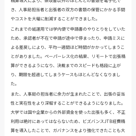
精算導入により、領収書以外のほとんどの書類を電子化で
き、人事局担当者と出張者の双方の書類の保管にかかる手間
やコストを大幅に削減することができました。
これまでの紙運用では学内便で申請書のやりとりをしていた
ため、承認者が不在で申請が途中で停まったり、申請ミスに
よる差戻しにより、平均一週間ほど時間がかかってしまうこ
とがありました。ペーパーレス化の結果、リモートで出張精
算ができるようになり、決裁までのスピードも格段に上が
り、期限を超過してしまうケースもほとんどなくなりまし
た。
また、人事局の担当者に余力が生まれたことで、出張の妥当
性と実在性をより深堀することができるようになりました。
大学では国や企業からの外部資金を使った出張も多く、不正
利用は絶対にあってはならないため、ビズバンスJTB経費精
算を導入したことで、ガバナンスをより強化できたことも大