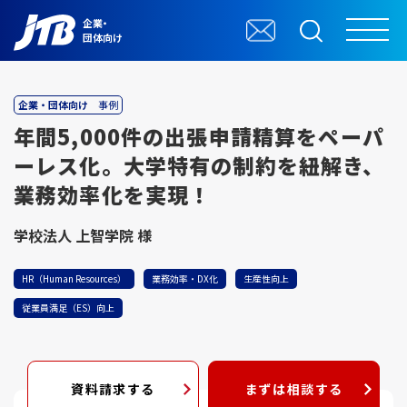
企業・
団体向け
企業・団体向け
事例
年間5,000件の出張申請精算をペーパ
ーレス化。大学特有の制約を紐解き、
業務効率化を実現！
学校法人 上智学院 様
HR（Human Resources）
業務効率・DX化
生産性向上
従業員満足（ES）向上
資料請求する
まずは相談する