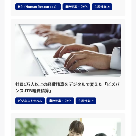
HR（Human Resources）
業務効率・DX化
生産性向上
社員1万人以上の経費精算をデジタルで変えた「ビズバ
ンスJTB経費精算」
ビジネストラベル
業務効率・DX化
生産性向上