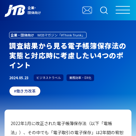
企業・
団体向け
企業・団体向け
WEBマガジン「#Think Trunk」
調査結果から見る電子帳簿保存法の
実態と対応時に考慮したい4つのポ
イント
2024.05.23
ビジネストラベル
業務効率・DX化
働き方改革
2022年1月に改正された電子帳簿保存法（以下「電帳
法」）、その中でも「電子取引の電子保存」は2年間の宥恕