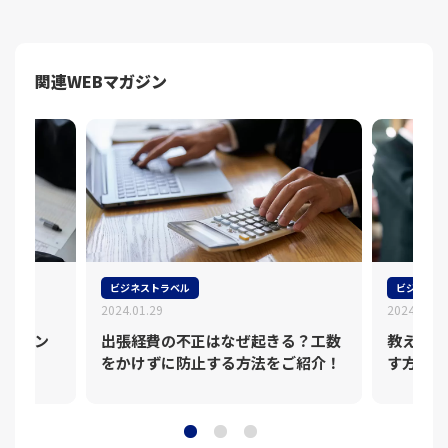
関連WEBマガジン
ビジネストラベル
ビジネスト
2024.01.29
2024.01.1
のポイン
出張経費の不正はなぜ起きる？工数
教えて！
をかけずに防止する方法をご紹介！
す方法と