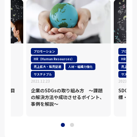
プロモーション
プロモーシ
HR（Human Resources）
HR（Huma
強化
売上拡大・販売促進
人材・組織力強化
売上拡大・
サステナブル
サステナブ
2021.12.23
2023.02.1
体例を目
企業のSDGsの取り組み方 ～課題
SDGs
の解決方法や成功させるポイント、
標・業界
事例を解説～