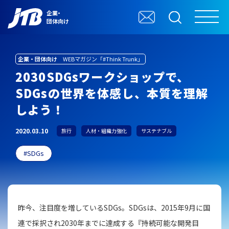
企業・
団体向け
企業・団体向け
WEBマガジン「#Think Trunk」
2030SDGsワークショップで、
SDGsの世界を体感し、本質を理解
しよう！
2020.03.10
旅行
人材・組織力強化
サステナブル
SDGs
昨今、注目度を増しているSDGs。SDGsは、2015年9月に国
連で採択され2030年までに達成する『持続可能な開発目