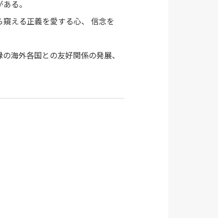
がある。
窺える正義を愛する心、 信念を
縁の海外各国との友好関係の発展、