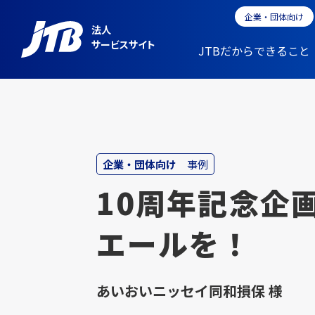
企業・団体向け
法人
サービスサイト
JTBだからできること
企業・団体向け
事例
10周年記念企
エールを！
あいおいニッセイ同和損保 様