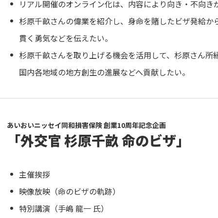
リアル開催のオンライン化は、内容により向き・不向き
杉原千畝さんの偉業を紹介し、身命を賭したビザ発給から
貫く勇気などを伝えたい。
杉原千畝さんを取り上げる機会を活用して、杉原さん所
国内各地域の地方創生の進展などへ貢献したい。
あいおいニッセイ同和損害保険 創業10周年記念企画
「外交官 杉原千畝 命のビザ」
主催挨拶
映像放映（命のビザの軌跡）
特別講演（手嶋 龍一 氏）