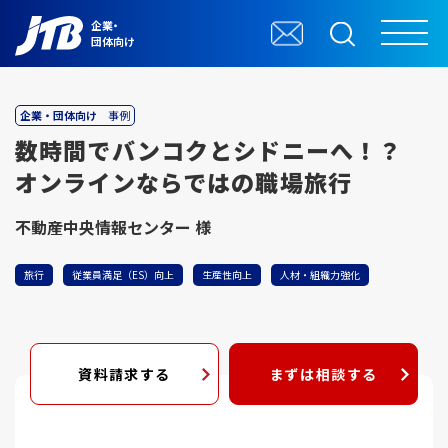
企業・
団体向け
企業・団体向け
事例
数時間でバンコクとシドニーへ！？
オンラインならではの職場旅行
不動産中央情報センター 様
旅行
従業員満足（ES）向上
生産性向上
人材・組織力強化
資料請求する
まずは相談する