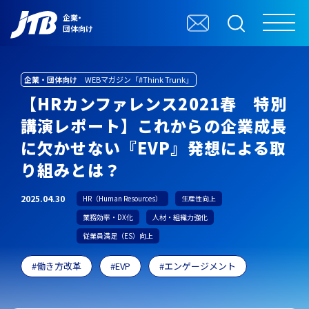
企業・
団体向け
企業・団体向け
WEBマガジン「#Think Trunk」
【HRカンファレンス2021春 特別
講演レポート】これからの企業成長
に欠かせない『EVP』発想による取
り組みとは？
2025.04.30
HR（Human Resources）
生産性向上
業務効率・DX化
人材・組織力強化
従業員満足（ES）向上
働き方改革
EVP
エンゲージメント