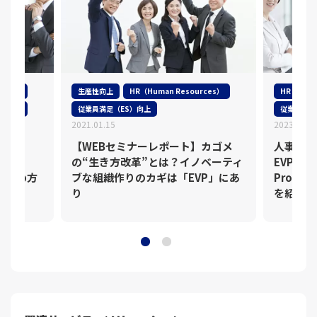
性向上
生産性向上
HR（Human Resources）
HR（Huma
力強化
従業員満足（ES）向上
従業員満足
2021.01.15
2023.03.1
【WEBセミナーレポート】カゴメ
人事が取
の“生き方改革”とは？イノベーティ
EVP（Em
味や進め方
ブな組織作りのカギは「EVP」にあ
Propo
り
を紹介！