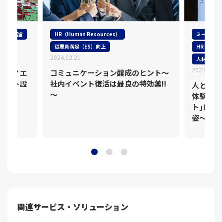
ベント運営
HR（Human Resources）
ミーティン
従業員満足（ES）向上
HR（Huma
2024.02.21
人材・組織
2023.10.1
む！？エ
コミュニケーション醸成のヒント～
ベント設
社内イベント復活は最良の特効薬!!
人と組織
～
体験｣を
ト｣に寄
姿～
関連サービス・ソリューション