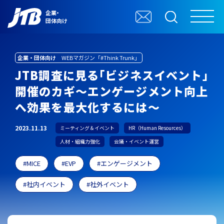
企業・
団体向け
企業・団体向け
WEBマガジン「#Think Trunk」
JTB調査に見る｢ビジネスイベント｣
開催のカギ～エンゲージメント向上
へ効果を最大化するには～
2023.11.13
ミーティング＆イベント
HR（Human Resources）
人材・組織力強化
会議・イベント運営
MICE
EVP
エンゲージメント
社内イベント
社外イベント