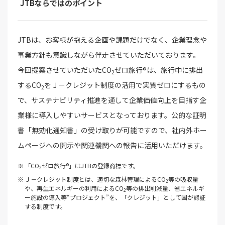
JTBならではのポイント
JTBは、お客様が抱える企画や課題だけでなく、企業理念や
事業方針も意識しながら伴走させていただいております。
今回提案させていただいたCO
ゼロ旅行®は、旅行中に排出
2
するCO
をＪ－クレジット制度の活用で実質ゼロにするもの
2
で、サステナビリティ推進を通して企業価値向上を目指す企
業様に導入しやすいサービスとなっております。公的な証明
書「無効化通知書」の受け取りが可能ですので、社内外ホー
ムページへの開示や関連機関への報告に活用いただけます。
「CO
ゼロ旅行®」はJTBの登録商標です。
2
Ｊ－クレジット制度とは、適切な森林管理によるCO
等の吸収量
2
や、再生エネルギーの利用によるCO
等の排出削減量、省エネルギ
2
ー施設の導入等“プロジェクト”を、「クレジット」として国が認証
する制度です。