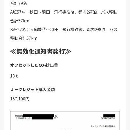
合計79名
A班57名：秋田～羽田 飛行機往復、都内2連泊、バス移動
合計57km
B班22名：大館能代～羽田 飛行機往復、都内2連泊、バス
移動合計57km
≪無効化通知書発行≫
オフセットしたCO
排出量
2
13ｔ
Ｊ－クレジット購入金額
157,100円