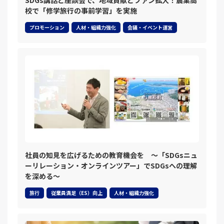
SDGs講話と座談会で、地域貢献とファン拡大！農業高
校で「修学旅行の事前学習」を実施
プロモーション
人材・組織力強化
会議・イベント運営
社員の知見を広げるための教育機会を ～「SDGsニュ
ーリレーション・オンラインツアー」でSDGsへの理解
を深める～
旅行
従業員満足（ES）向上
人材・組織力強化