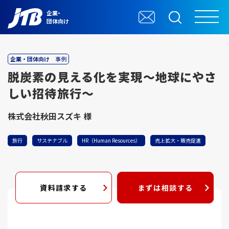
企業・
団体向け
企業・団体向け
事例
脱炭素の見える化を実現～地球にやさ
しい招待旅行～
株式会社秋田スズキ 様
旅行
サステナブル
HR（Human Resources）
売上拡大・販売促進
資料請求する
まずは相談する