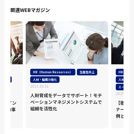
関連WEBマガジン
HR（Human Resources）
生産性向上
HR（Huma
S）向上
人材・組織力強化
人材・組織
2021.03.31
ミーティン
2025.11.0
人財育成をデータでサポート！モチ
ベーションマネジメントシステムで
めるイン
【徹底解
組織を活性化
・成功事
ナーブラ
例と実践