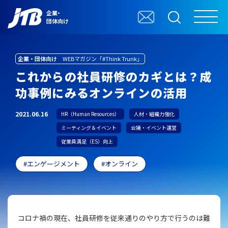
企業・
団体向け
企業・団体向け
WEBマガジン「#Think Trunk」
これからの社員研修のカギとは？成
功事例にみるオンラインの活用
2021.06.16
HR（Human Resources）
人材・組織力強化
ミーティング＆イベント
会議・イベント運営
従業員満足（ES）向上
エンゲージメント
オンライン
コロナ禍の現在、社員研修を従来通りのやり方で行うのは難