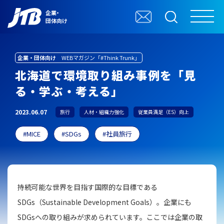
企業・
団体向け
企業・団体向け
WEBマガジン「#Think Trunk」
北海道で環境取り組み事例を「見
る・学ぶ・考える」
2023.06.07
旅行
人材・組織力強化
従業員満足（ES）向上
MICE
SDGs
社員旅行
持続可能な世界を目指す国際的な目標である
SDGs（Sustainable Development Goals）。企業にも
SDGsへの取り組みが求められています。ここでは企業の取