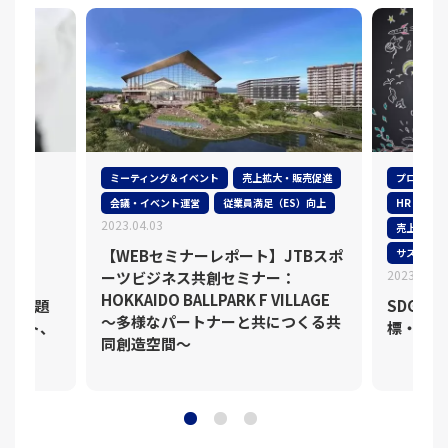
ミーティング＆イベント
売上拡大・販売促進
プロモーシ
会議・イベント運営
従業員満足（ES）向上
HR（Huma
2023.04.03
強化
売上拡大・
【WEBセミナーレポート】JTBスポ
サステナブ
2023.02.1
ーツビジネス共創セミナー：
HOKKAIDO BALLPARK F VILLAGE
 ～課題
SDGs
～多様なパートナーと共につくる共
イント、
標・業界
同創造空間～