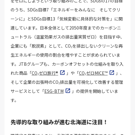
をゼロにしようという取り組みのことで、SDGsの17の目標
のうち、SDGs目標7「エネルギーをみんなに そしてクリ
ーンに」とSDGs目標13「気候変動に具体的な対策を」に関
連しています。日本全体として2050年度までのカーボンニ
ュートラル（温室効果ガスの排出量実質ゼロ）を目指す中、
企業にも「脱炭素」として、CO₂を排出しないクリーンな再
生エネルギーの使用の割合を増やすことが求められていま
す。JTBグループも、カーボンオフセットの仕組みを取り入
れた商品「
CO₂ゼロ旅行®
」や「
CO₂ゼロMICE™
」、
そして企業の出張時のCO₂排出量を可視化して改善する管理
サービスとして「
ESG-BTM
」の提供を開始していま
す。
先導的な取り組みが進む北海道に注目！