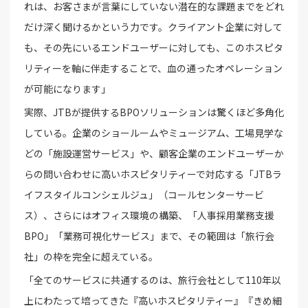
れは、お客さまが言葉にしていない潜在的な課題までをどれ
だけ深く聞けるかという力です。クライアント企業に対して
も、その先にいるエンドユーザーに対しても、このホスピタ
リティーを軸に伴走することで、血の通ったオペレーション
が可能になります」
実際、JTBが提供するBPOソリューションは驚くほど多角化
している。企業のショールームやミュージアム、工場見学な
どの「施設運営サービス」や、顧客企業のエンドユーザーか
らの問い合わせに高いホスピタリティーで対応する「JTBラ
イフスタイルコンシェルジュ」（コールセンターサービ
ス）、さらにはオフィス環境の構築、「人事採用業務支援
BPO」「業務可視化サービス」まで、その範囲は「旅行会
社」の枠を完全に超えている。
「全てのサービスに共通するのは、旅行会社として110年以
上にわたって培ってきた『高いホスピタリティー』『きめ細