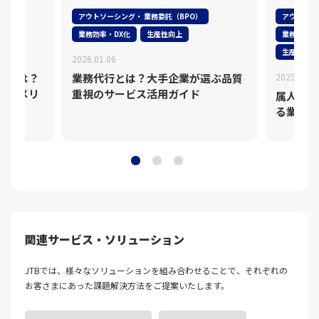
アウトソーシング・ 業務委託（BPO）
アウトソー
業務効率・DX化
生産性向上
業務効率・
生産性向上
2026.01.06
グとは？
業務代行とは？大手企業が選ぶ品質
2025.12.1
・デメリ
重視のサービス活用ガイド
属人化の
る業務の
関連サービス・ソリューション
JTBでは、様々なソリューションを組み合わせることで、それぞれの
お客さまにあった課題解決⽅法をご提案いたします。