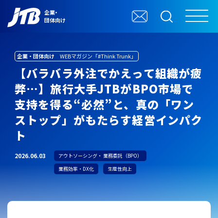
企業・
団体向け
企業・団体向け
WEBマガジン「#Think Trunk」
【バラバラ外注でかえって組織が疲
弊…】旅行大手JTBがBPO市場で
支持を得る“必然”と、真の「ワン
ストップ」がもたらす経営インパク
ト
2026.06.03
アウトソーシング・ 業務委託（BPO）
業務効率・DX化
生産性向上