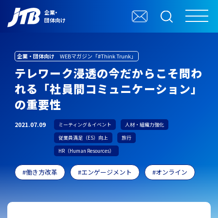
企業・
団体向け
企業・団体向け
WEBマガジン「#Think Trunk」
テレワーク浸透の今だからこそ問わ
れる「社員間コミュニケーション」
の重要性
2021.07.09
ミーティング＆イベント
人材・組織力強化
従業員満足（ES）向上
旅行
HR（Human Resources）
働き方改革
エンゲージメント
オンライン