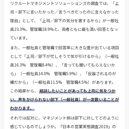
リクルートマネジメントソリューションズの調査では、「上
司・部下に言いたかった／言うべきだったのに言えなかった
理由」として、「上司／部下の気分を害するから」が一般社
員23.3%、管理職18.9%と、両者ともに最も高い回答となっ
ています。
また、一般社員と管理職で回答率に大きな差が出ている項目
として「上司／部下が忙しそうで気が引けるから」（一般社
員16.3% 管理職8.4%）、「言っても聞いてもらえないか
ら」（一般社員14.0% 管理職5.9%）、「反論されるのが
嫌だから」（一般社員11.5% 管理職4.5%）があります。
この結果から、
相談したいことがあっても上司に気をつか
い、声をかけられない部下（一般社員）が一定数いることが
わかります。
それでは反対に、マネジメント側は部下に対してどのように
感じているのでしょうか。『日本の営業実態調査2019』の