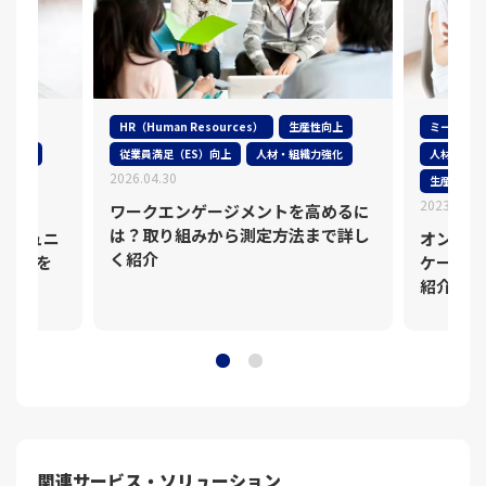
HR（Human Resources）
生産性向上
ミーティン
S）向上
従業員満足（ES）向上
人材・組織力強化
人材・組織
2026.04.30
生産性向上
2023.01.1
ワークエンゲージメントを高めるに
は？取り組みから測定方法まで詳し
コミュニ
オンライ
く紹介
め5種を
ケーショ
紹介！
関連サービス・ソリューション